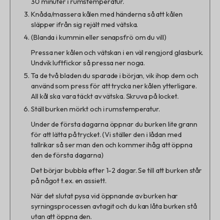
30 minuter i rumstemperatur.
Knåda/massera kålen med händerna så att kålen
släpper ifrån sig rejält med vätska.
(Blanda i kummin eller senapsfrö om du vill)
Pressa ner kålen och vätskan i en väl rengjord glasburk.
Undvik luftfickor så pressa ner noga.
Ta de två bladen du sparade i början, vik ihop dem och
använd som press för att trycka ner kålen ytterligare.
All kål ska vara täckt av vätska. Skruva på locket.
Ställ burken mörkt och i rumstemperatur.
Under de första dagarna öppnar du burken lite grann
för att lätta på trycket. (Vi ställer den i lådan med
tallrikar så ser man den och kommer ihåg att öppna
den de första dagarna)
Det börjar bubbla efter 1-2 dagar. Se till att burken står
på något t.ex. en assiett.
När det slutat pysa vid öppnande av burken har
syrningsprocessen avtagit och du kan låta burken stå
utan att öppna den.