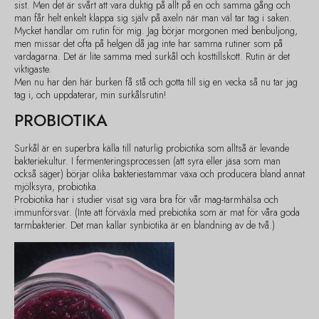
sist. Men det är svårt att vara duktig på allt på en och samma gång och
man får helt enkelt klappa sig själv på axeln när man väl tar tag i saken.
Mycket handlar om rutin för mig. Jag börjar morgonen med benbuljong,
men missar det ofta på helgen då jag inte har samma rutiner som på
vardagarna. Det är lite samma med surkål och kosttillskott. Rutin är det
viktigaste.
Men nu har den här burken få stå och gotta till sig en vecka så nu tar jag
tag i, och uppdaterar, min surkålsrutin!
PROBIOTIKA
Surkål är en superbra källa till naturlig probiotika som alltså är levande
bakteriekultur. I fermenteringsprocessen (att syra eller jäsa som man
också säger) börjar olika bakteriestammar växa och producera bland annat
mjölksyra, probiotika.
Probiotika har i studier visat sig vara bra för vår mag-tarmhälsa och
immunförsvar. (Inte att förväxla med prebiotika som är mat för våra goda
tarmbakterier. Det man kallar synbiotika är en blandning av de två.)