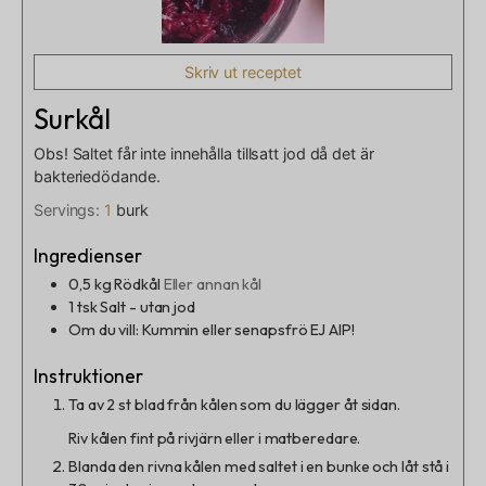
Skriv ut receptet
Surkål
Obs! Saltet får inte innehålla tillsatt jod då det är
bakteriedödande.
Servings:
1
burk
Ingredienser
0,5
kg
Rödkål
Eller annan kål
1
tsk
Salt - utan jod
Om du vill: Kummin eller senapsfrö EJ AIP!
Instruktioner
Ta av 2 st blad från kålen som du lägger åt sidan.
Riv kålen fint på rivjärn eller i matberedare.
Blanda den rivna kålen med saltet i en bunke och låt stå i