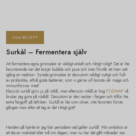
VISA RECEPT
Surkål – Fermentera själv
Att fermentera egna grönsaker är väldigt enkelt och riktigt roligt! Det är lite
fascinerande när det börjar bubbla och pysa och man förstår att man satt
igång en reaktion. Syrade grönsaker är dessutom väldigt nyttigt och fullt
av probiotika, alltså goda bakterier, som vi gärna vill boosta vår mage och
immunförsvar med!
Klassisk surkål görs ju på vitkål, men eftersom vitkål är hög
FODMAP
så
brukar jag göra på rödkål. Dessutom är den vacker i färgen och tillför lite
extra färgpiff på tallriken. Surkål är lite som oliver, inte favoriten första
gången men efter ett tag är det riktigt gott!
Handen på hjärtat är jag klar periodare vad gäller surkål. Min ambition är
att äta en matsked eller två om dagen, men nu har det gått månader sen