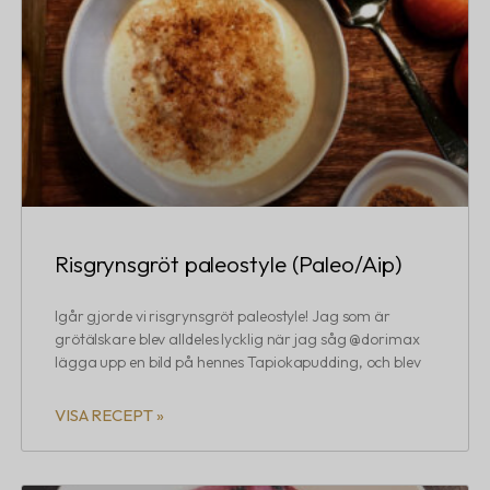
Risgrynsgröt paleostyle (Paleo/Aip)
Igår gjorde vi risgrynsgröt paleostyle! Jag som är
grötälskare blev alldeles lycklig när jag såg @dorimax
lägga upp en bild på hennes Tapiokapudding, och blev
VISA RECEPT »