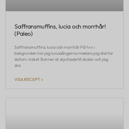
Saffransmuffins, lucia och morrhår!
(Paleo)
Saffransmuffins, lucia och morrhår På tv:n i
bakgrunden hör jag luciasångerna medans jag startar
datorn i köket. Barnen är skjutsade till skolan och jag
ska
VISA RECEPT »