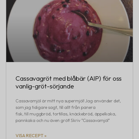
Cassavagröt med blåbär (AIP) för oss
vanlig-gröt-sörjande
Cassavamjöl är mitt nya supermjöl! Jag använder det,
som jag tidigare sagt, till allt från panera
fisk, till muggbröd, tortillas, knäckebröd, äppelkaka,
pannkaka och nu även gröt! Skriv ”Cassavamjöl”
VISA RECEPT »