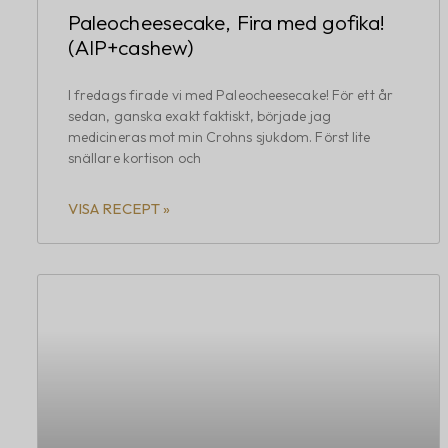
Paleocheesecake, Fira med gofika!
(AIP+cashew)
I fredags firade vi med Paleocheesecake! För ett år
sedan, ganska exakt faktiskt, började jag
medicineras mot min Crohns sjukdom. Först lite
snällare kortison och
VISA RECEPT »