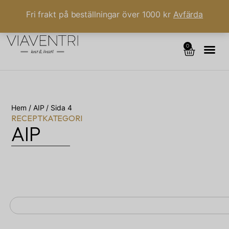
Fri frakt på beställningar över 1000 kr
Avfärda
0
Hem
/
AIP
/ Sida 4
RECEPTKATEGORI
AIP