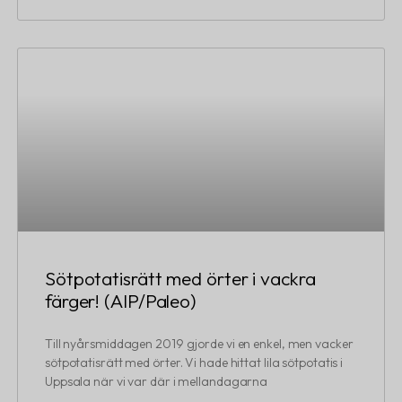
Sötpotatisrätt med örter i vackra
färger! (AIP/Paleo)
Till nyårsmiddagen 2019 gjorde vi en enkel, men vacker
sötpotatisrätt med örter. Vi hade hittat lila sötpotatis i
Uppsala när vi var där i mellandagarna