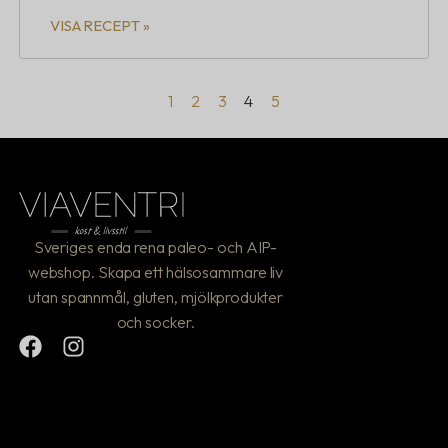
VISA RECEPT »
1
2
3
4
5
Sveriges enda rena paleo- och AIP-
webshop. Skapa ett hälsosammare liv
utan spannmål, gluten, mjölkprodukter
och socker.