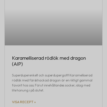
Karamelliserad rödlök med dragon
(AIP)
Superduperenkelt och superdupergott! Karamelliserad
rödlök med färskhackad dragon är en riktigt gammal
favorit hos oss. Förut innehållandes socker, idag med
lite honung i på slutet.
VISA RECEPT »