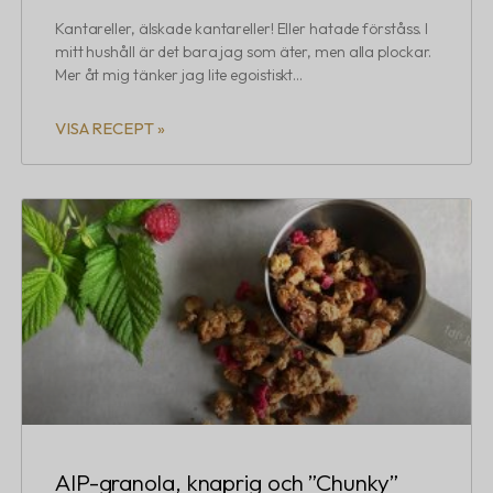
Kantareller, älskade kantareller! Eller hatade förståss. I
mitt hushåll är det bara jag som äter, men alla plockar.
Mer åt mig tänker jag lite egoistiskt…
VISA RECEPT »
AIP-granola, knaprig och ”Chunky”