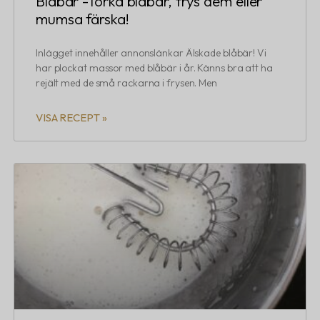
Blåbär -Torka blåbär, frys dem eller
mumsa färska!
Inlägget innehåller annonslänkar Älskade blåbär! Vi
har plockat massor med blåbär i år. Känns bra att ha
rejält med de små rackarna i frysen. Men
VISA RECEPT »