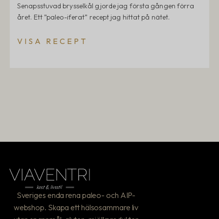
Senapsstuvad brysselkål gjorde jag första gången förra
året. Ett ”paleo-iferat” recept jag hittat på nätet.
VISA RECEPT
Sveriges enda rena paleo- och AIP-
webshop. Skapa ett hälsosammare liv