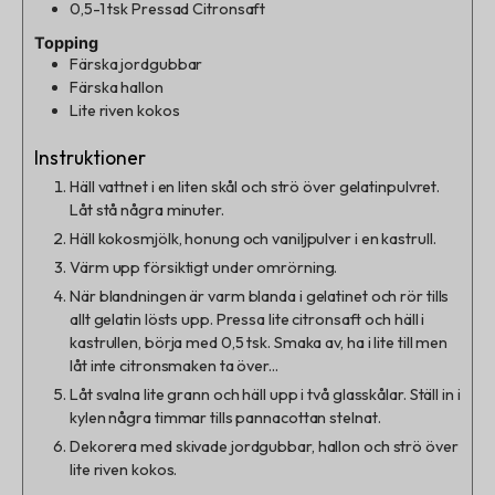
0,5-1
tsk
Pressad Citronsaft
Topping
Färska jordgubbar
Färska hallon
Lite riven kokos
Instruktioner
Häll vattnet i en liten skål och strö över gelatinpulvret.
Låt stå några minuter.
Häll kokosmjölk, honung och vaniljpulver i en kastrull.
Värm upp försiktigt under omrörning.
När blandningen är varm blanda i gelatinet och rör tills
allt gelatin lösts upp. Pressa lite citronsaft och häll i
kastrullen, börja med 0,5 tsk. Smaka av, ha i lite till men
låt inte citronsmaken ta över...
Låt svalna lite grann och häll upp i två glasskålar. Ställ in i
kylen några timmar tills pannacottan stelnat.
Dekorera med skivade jordgubbar, hallon och strö över
lite riven kokos.