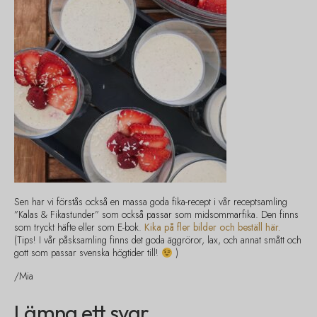
Sen har vi förstås också en massa goda fika-recept i vår receptsamling
”Kalas & Fikastunder” som också passar som midsommarfika. Den finns
som tryckt häfte eller som E-bok.
Kika på fler bilder och beställ här.
(Tips! I vår påsksamling finns det goda äggröror, lax, och annat smått och
gott som passar svenska högtider till!
)
/Mia
Lämna ett svar