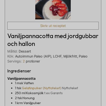
Skriv ut receptet
Vaniljpannacotta med jordgubbar
och hallon
Måltid:
Dessert
Kök:
Autoimmun Paleo (AIP), LCHF, Mjölkfritt, Paleo
Servings:
2
protioner
Ingredienser
Vaniljpannacotta
1
msk
Vatten
1
tsk
Gelatinpulver (Nyttoteket)
Nyttoteket
250
ml
Kokosmjölk
t.ex Garants
2
tsk
Honung
1
krm
Vaniljpulver