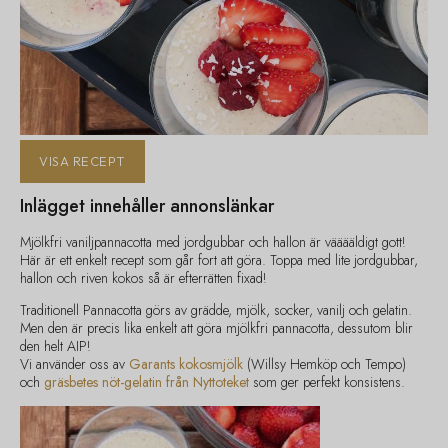
VISA RECEPT
Inlägget innehåller annonslänkar
Mjölkfri vaniljpannacotta med jordgubbar och hallon är vääääldigt gott!
Här är ett enkelt recept som går fort att göra. Toppa med lite jordgubbar,
hallon och riven kokos så är efterrätten fixad!
Traditionell Pannacotta görs av grädde, mjölk, socker, vanilj och gelatin.
Men den är precis lika enkelt att göra mjölkfri pannacotta, dessutom blir
den helt AIP!
Vi använder oss av
Garants kokosmjölk
(Willsy Hemköp och Tempo)
och
gräsbetes nöt-gelatin från Nyttoteket
som ger perfekt konsistens.