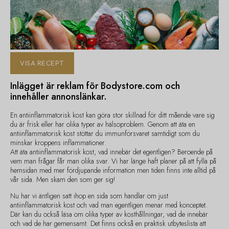
VISA RECEPT
Inlägget är reklam för Bodystore.com och
innehåller annonslänkar.
En antiinflammatorisk kost kan göra stor skillnad för ditt mående vare sig
du är frisk eller har olika typer av hälsoproblem. Genom att äta en
antiinflammatorisk kost stöttar du immunförsvaret samtidigt som du
minskar kroppens inflammationer.
Att äta antiinflammatorisk kost, vad innebär det egentligen? Beroende på
vem man frågar får man olika svar. Vi har länge haft planer på att fylla på
hemsidan med mer fördjupande information men tiden finns inte alltid på
vår sida. Men skam den som ger sig!
Nu har vi äntligen satt ihop en sida som handlar om just
antiinflammatorisk kost och vad man egentligen menar med konceptet.
Där kan du också läsa om olika typer av kosthållningar, vad de innebär
och vad de har gemensamt. Det finns också en praktisk utbyteslista att