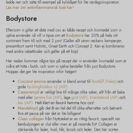
ladda ner och sätta till exempel på kylskåpet för lite vardagsinspiration.
Läs mer om antiinflammatorisk kost här!
Bodystore
Eftersom vi gillar att dela med oss av både recept och livsmedel som vi
själva använder så vill vi tipsa om att
Bodystore
har 20% på hela sitt
sortiment fram till och med 2 juni! (Gäller allt utom veckans kampanjer,
presentkort samt Holistic, Great Earth och Concept 2. Kan ej kombineras
med andra rabattkoder och gäller på ett köp)
Här nedan kommer några tips på recept där vi använder livsmedel som är
svåra att hitta i butik, och som vi själva beställer från just Bodystore.
Hoppas det ger lite inspiration inför helgen!
Coconut aminos
använder vi bland annat till
Rostbiff (Paleo)
och
goda
Kycklingklubbor x2 (AIP)
Cassavamjöl
är väldigt bra till många olika saker, allt från att baka
med eller
panera fisk (AIP)
, laga
gröt (AIP)
,
Knäckebröd (AIP)
och
kex (AIP)
.
Helt klart en favorit hemma hos oss!
Mandelmjöl
går det åt en hel del till olika efterrätter och bakverk.
Bra att passa på när det är lite billigare!
Clean collagen
från Nyttoteket är en riktig favorit, speciellt när
benbuljongen är slut eller man är på resande fot! Collagen är
stärkande för leder, hud, hår, brosk och leder. Den här sorten