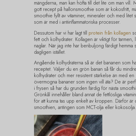
mängderna, man kan höfta till det lite om man vill. Men
gott recept på hallonsmoothie som är kokosfritt, m
smoothie fyllt av vitaminer, mineraler och med litet
som är med i antiinflammatoriska processer.
Dessutom har vi har lagt till
protein från kollagen
so
fett och kolhydrater. Kollagen är viktigt för tarmen
naglar. När jag inte har benbuljong färdigt hemma ser j
dagligen istället.
Angående kolhydraterna så är det bananen som har
receptet. Väljer du en grön banan så får du mind
kolhydrater och mer resistent stärkelse än med en 
övermogna bananer som ingen vill äta? De är perf
i frysen så har du grunden färdig för nästa smoothi
Grönkål innehåller bland annat de fettlösliga vitam
för att kunna tas upp enkelt av kroppen. Därför är det
smoothien, antingen som MCT-olja eller kokosolja