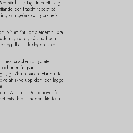
 här har vi tagit fram ett riktigt
ättande och fräscht recept på
 sting av ingefära och gurkmeja
m blir ett fint komplement till bra
, lederna, senor, hår, hud och
ag till att ta kollagentillskott
 mest snabba kolhydrater i
re och mer långsamma
gul, gul/brun banan. Har du lite
ekta att skiva upp dem och lägga
e.
inerna A och E. De behöver fett
 extra bra att addera lite fett i
.