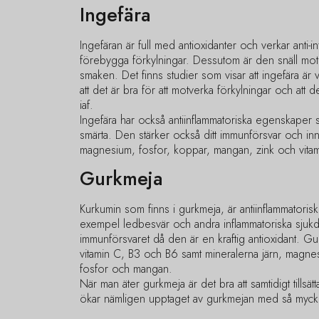
Ingefära
Ingefäran är full med antioxidanter och verkar anti-in
förebygga förkylningar. Dessutom är den snäll mot 
smaken. Det finns studier som visar att ingefära är
att det är bra för att motverka förkylningar och att 
iaf.
Ingefära har också antiinflammatoriska egenskaper 
smärta. Den stärker också ditt immunförsvar och inn
magnesium, fosfor, koppar, mangan, zink och vitam
Gurkmeja
Kurkumin som finns i gurkmeja, är antiinflammatorisk, 
exempel ledbesvär och andra inflammatoriska sjuk
immunförsvaret då den är en kraftig antioxidant. Gu
vitamin C, B3 och B6 samt mineralerna järn, magnes
fosfor och mangan.
När man äter gurkmeja är det bra att samtidigt tillsätt
ökar nämligen upptaget av gurkmejan med så myc