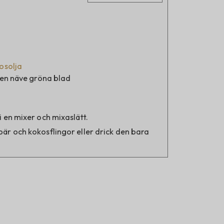
osolja
iten näve gröna blad
i en mixer och mixaslätt.
bär och kokosflingor eller drick den bara