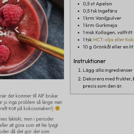
0,5
st
Apelsin
0,5
tsk
Ingefära
1
krm
Vaniljpulver
1
krm
Gurkmeja
1
msk
Kollagen, valfritt
1
tsk
MCT-olja eller Kok
10
g
Grönkål eller en l
Instruktioner
Lägg alla ingredienser 
Dekorera med frukter, 
precis som den är.
 när det kommer till AIP brukar
är ju inga problem så länge man
erellt trött på kokossmaken!)
hies faktiskt, men i perioder
ller att göra som ett lite lyxigt
ioder då det gör det som