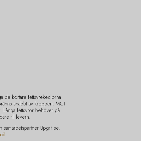
a de kortare fettsyrekedjorna
rbränns snabbt av kroppen. MCT
et. Långa fettsyror behöver gå
are till levern.
n samarbetspartner Upgrit.se.
oil