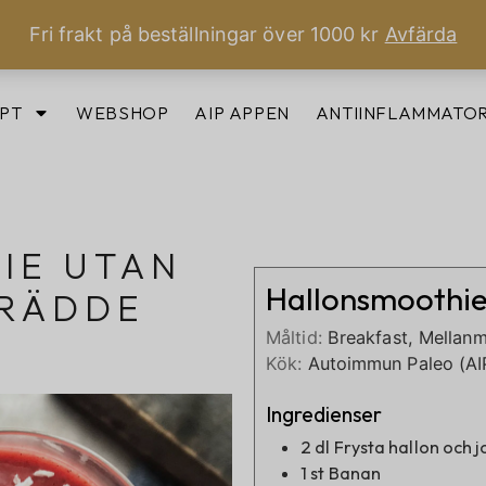
Fri frakt på beställningar över 1000 kr
Avfärda
PT
WEBSHOP
AIP APPEN
ANTIINFLAMMATOR
IE UTAN
Hallonsmoothie
RÄDDE
Måltid:
Breakfast, Mellanm
Kök:
Autoimmun Paleo (AI
Ingredienser
2
dl
Frysta hallon och 
1
st
Banan