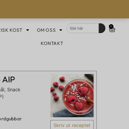
0
ISK KOST
OM OSS
KONTAKT
 AIP
ål, Snack
P)
jordgubbar
Skriv ut receptet