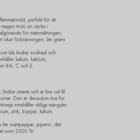
flammatoriskt, perfekt för att
magen trots sin styrka i
 välgörande för matsmältningen,
det ökar förbränningen, lite grann
som bla lindrar svullnad och
ehåller kalium, kalcium,
in B-6, C och E.
lindrar smärta och är bra vid till
domar. Den är dessutom bra för
rkmeja innehåller rikliga mängder
ium, zink, koppar, kalium,
a lite svartpeppar, piperin, det
ket som 2000 %!