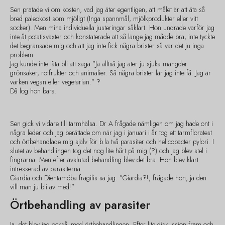
Sen pratade vi om kosten, vad jag äter egentligen, att målet är att äta så
bred paleokost som mjöligt (Inga spannmål, mjölkprodukter eller vitt
socker). Men mina individuella justeringar såklart. Hon undrade varför jag
inte åt potatisväxter och konstaterade att så länge jag mådde bra, inte tyckte
det begränsade mig och att jag inte fick några brister så var det ju inga
problem.
Jag kunde inte låta bli att säga ”Ja alltså jag äter ju sjuka mängder
grönsaker, rotfrukter och animalier. Så några brister lär jag inte få. Jag är
varken vegan eller vegetarian.” ?
Då log hon bara.
Sen gick vi vidare till tarmhälsa. Dr A frågade nämligen om jag hade ont i
några leder och jag berättade om när jag i januari i år tog ett tarmfloratest
och örtbehandlade mig själv för b.la två parasiter och helicobacter pylori. I
slutet av behandlingen tog det nog lite hårt på mig (?) och jag blev stel i
fingrarna. Men efter avslutad behandling blev det bra. Hon blev klart
intresserad av parasiterna.
Giardia och Dientamöba fragilis sa jag. ”Giardia?!, frågade hon, ja den
vill man ju bli av med!”
Örtbehandling av parasiter
Ja, det blev jag också -med örtbehandlingen. Efter lite diskussion fram och