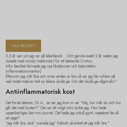
VISA RECEPT
2,5 år sen sist jag var på läkarbesök… Och ganska exakt 2 år sedan jag
slutade med min(a) medicin(er) för att behandla Crohns.
Inför besöket lämnade jag nya blodprover och kalprotektin
(inflammationsmarkör).
Eftersom jag mår bra och mina värden är bra så var jag lite nyfiken på
vad mötet med en helt ny läkare skulle ge. Om det skulle ge något alls?
Antiinflammatorisk kost
Det första läkaren, Dr A, sa när jag kom in var ”Hej, hur mår du och hur
går det med kosten?” Det var ett roligt intro tyckte jag. Hon hade
uppenbarligen läst min journal. Det hade jag också gjort, repeterat lite så
att säga?
”Jag mår bra, tack” svarade jag” Faktiskt så enkelt att jag mår bra.”