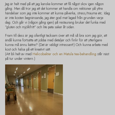
Jag är helt med på att jag kanske kommer att få något skov igen någon
gång. Men då tror jag att det kommer att handla om rektioner på yttre
händelser som jag inte kommer att kunna påverka, stress/trauma etc. Idag
är inte kosten begränsande, jag äter god mat lagad från grunden varje
dag. Och går vi (någon gång igen) på restaurang brukar det funka med
”gluten och mjölkfritt” och lite peta saker åt sidan.
Fram till dess är jag ofantligt tacksam över att må så bra som jag gör, att
ändå kunna fortsätta att jobba med detaljer och finlir för att ytterligare
kunna må ännu bättre? (Det är väldigt intressant!) Och kunna arbeta med
kost och hälsa på ett kreativt sätt.
(Att bli helt av med
Helicobakter och en Matula tea-behandling
står näst
på tur under vintern.)