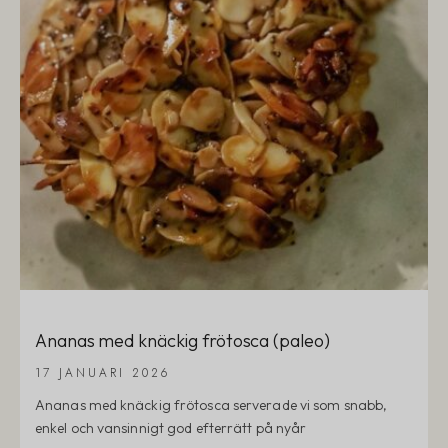
Ananas med knäckig frötosca (paleo)
17 JANUARI 2026
Ananas med knäckig frötosca serverade vi som snabb,
enkel och vansinnigt god efterrätt på nyår