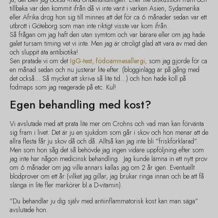
tillbaka var den kommit ifrån då vi inte varit i varken Asien, Sydamerika
eller Afrika drog hon sig till minnes att det för ca 6 månader sedan var ett
utbrott i Göteborg som man inte riktigt visste var kom ifrån.
Så frågan om jag haft den utan symtom och var bärare eller om jag hade
galet tursam timing vet vi inte. Men jag är otroligt glad att vara av med den
och sluppit äta antibiotika!
Sen pratade vi om det
IgG-test, födoämnesallergi,
som jag gjorde för ca
en månad sedan och nu justerar lite efter. (blogginlägg är på gång med
det också… Så mycket att skriva så lite tid…) och hon hade koll på
fodmaps som jag reagerade på etc. Kul!
Egen behandling med kost?
Vi avslutade med att prata lite mer om Crohns och vad man kan förvänta
sig fram i livet. Det är ju en sjukdom som går i skov och hon menar att de
allra flesta får ju skov då och då. Alltså kan jag inte bli ”friskförklarad”.
Men som hon såg det så behövde jag ingen vidare uppföljning efter som
jag inte har någon medicinsk behandling. Jag kunde lämna in ett nytt prov
om 6 månader om jag ville annars kallas jag om 2 år igen. Eventuellt
blodprover om ett år (vilket jag gillar, jag brukar ringa innan och be att få
slänga in lite fler markörer bl.a D-vitamin).
”Du behandlar ju dig själv med antiinflammatorisk kost kan man säga”
avslutade hon.