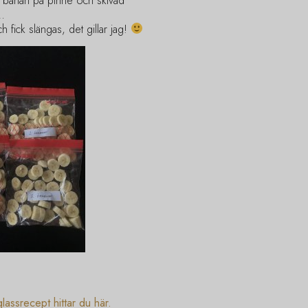
s, banan på pinne och skivad
å…
fick slängas, det gillar jag!
!
lassrecept hittar du här.