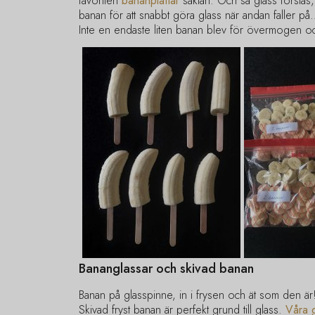
favoriten
bananplättar
såklart. Och så glass förstå
banan för att snabbt göra glass när andan faller p
Inte en endaste liten banan blev för övermogen och 
Bananglassar och skivad banan
Banan på glasspinne, in i frysen och ät som den är
Skivad fryst banan är perfekt grund till glass.
Våra g