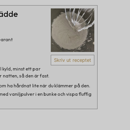
rädde
Garant
Skriv ut receptet
l kyld, minst ett par
r natten, så den är fast.
om ha hårdnat lite när du klämmer på den.
d vaniljpulver i en bunke och vispa fluffig