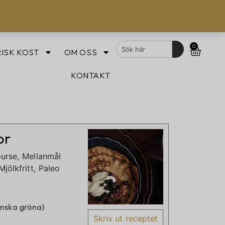
0
ISK KOST
OM OSS
KONTAKT
or
urse, Mellanmål
jölkfritt, Paleo
nska gröna)
Skriv ut receptet