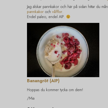
Jag älskar pannkakor och här på sidan hittar du må
pannkakor
och
våfflor
.
Endel paleo, endel AIP.
Banangröt (AIP)
Hoppas du kommer tycka om dem!
/Mia