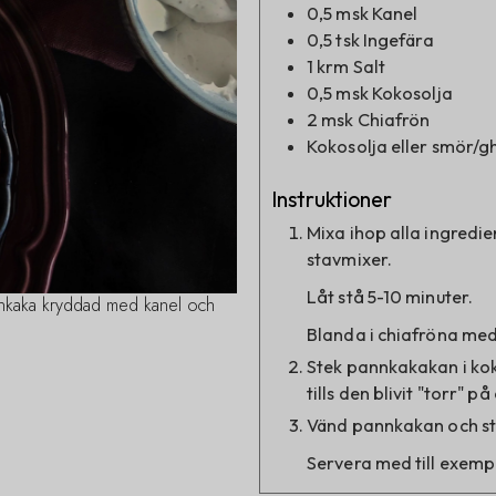
0,5
msk
Kanel
0,5
tsk
Ingefära
1
krm
Salt
0,5
msk
Kokosolja
2
msk
Chiafrön
Kokosolja eller smör/gh
Instruktioner
Mixa ihop alla ingredie
stavmixer.
Låt stå 5-10 minuter.
nkaka kryddad med kanel och
Blanda i chiafröna med e
Stek pannkakakan i ko
tills den blivit "torr" p
Vänd pannkakan och st
Servera med till exemp