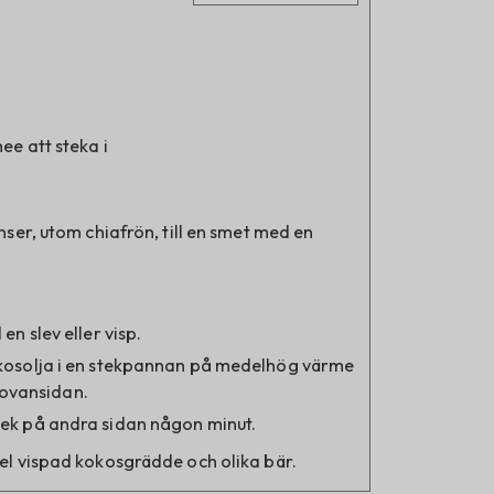
ee att steka i
nser, utom chiafrön, till en smet med en
n slev eller visp.
kosolja i en stekpannan på medelhög värme
å ovansidan.
ek på andra sidan någon minut.
el vispad kokosgrädde och olika bär.