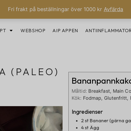
Fri frakt på beställningar över 1000 kr
Avfärda
PT
WEBSHOP
AIP APPEN
ANTIINFLAMMATOR
 (PALEO)
Bananpannkak
H
Måltid:
Breakfast, Main Co
Kök:
Fodmap, Glutenfritt, M
Ingredienser
2
st
Bananer (gärna ga
4
st
Ägg