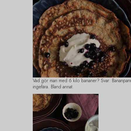
Vad gör man med 6 kilo bananer? Svar: Bananpan
ingefära. Bland annat.