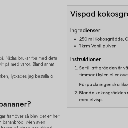
Vispad kokosg
Ingredienser
250
ml
Kokosgrädde, 
1
krm
Vaniljpulver
i. Niclas brukar fixa med detta
Instruktioner
yllt på med varor. Bland annat
Se till att grädden är vä
timmar i kylen eller öve
ken, lyckades jag beställa 6
Förpackningen ska liks
Blanda kokosgrädden me
med elvisp.
 bananer?
gar framöver så blev det ett helt
 bananbröd. Men även