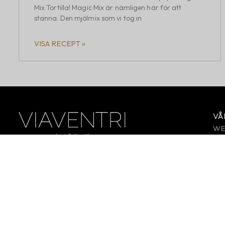
Mix Tortilla! Magic Mix är nämligen här för att
stanna. Den mjölmix som vi tog in
VISA RECEPT »
VÅ
WE
PA
Sveriges enda rena paleo- och AIP-webshop.
Skapa ett hälsosammare liv utan spannmål, gluten,
AI
mjölkprodukter och socker.
MJ
SN
BÖ