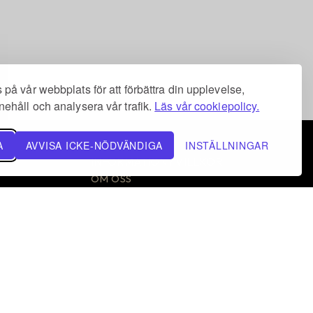
på vår webbplats för att förbättra din upplevelse,
ehåll och analysera vår trafik.
Läs vår cookiepolicy.
A
AVVISA ICKE-NÖDVÄNDIGA
INSTÄLLNINGAR
INFORMATION / VILLKOR
OM OSS
LIVSMEDEL A-Ö
NYHETSBREV
KÖPVILLKOR
INTEGRITETSPOLICY
COOKIES