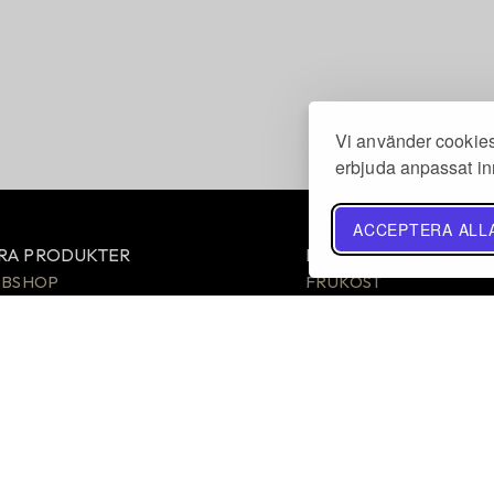
Vi använder cookies 
erbjuda anpassat inn
ACCEPTERA ALL
RA PRODUKTER
POPULÄRA RECEPT
BSHOP
FRUKOST
LEO-PRODUKTER
BRÖD
P-PRODUKTER
GODSAKER
ÖLMIX & BAKNING
HÖGTIDER
ACKS
MIDDAG
CKER
AIP