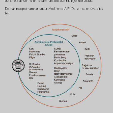
det är bra att det nu finns sammanfattat och riktlinjer utarbetade.
Det här receptet hamnar under Modifierad AIP! Du kan se en överblick
här