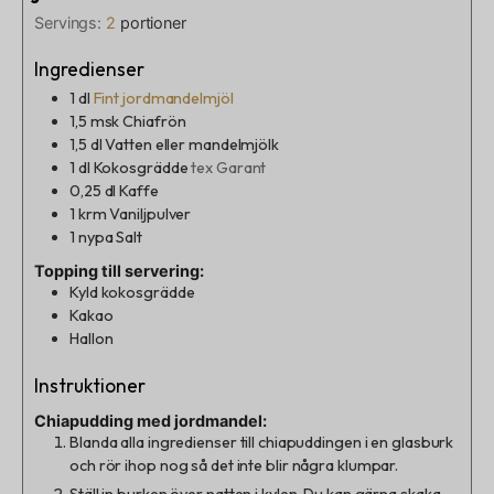
Servings:
2
portioner
Ingredienser
1
dl
Fint jordmandelmjöl
1,5
msk
Chiafrön
1,5
dl
Vatten eller mandelmjölk
1
dl
Kokosgrädde
tex Garant
0,25
dl
Kaffe
1
krm
Vaniljpulver
1
nypa
Salt
Topping till servering:
Kyld kokosgrädde
Kakao
Hallon
Instruktioner
Chiapudding med jordmandel:
Blanda alla ingredienser till chiapuddingen i en glasburk
och rör ihop nog så det inte blir några klumpar.
Ställ in burken över natten i kylen. Du kan gärna skaka