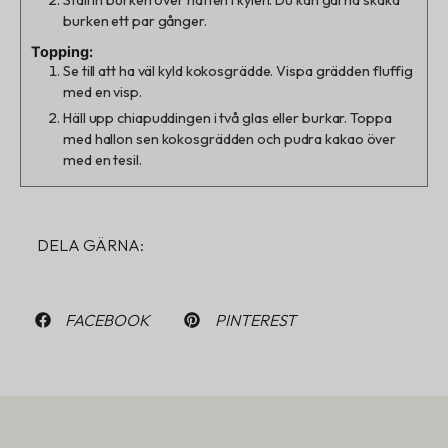
burken ett par gånger.
Topping:
Se till att ha väl kyld kokosgrädde. Vispa grädden fluffig
med en visp.
Häll upp chiapuddingen i två glas eller burkar. Toppa
med hallon sen kokosgrädden och pudra kakao över
med en tesil.
DELA GÄRNA:
FACEBOOK
PINTEREST