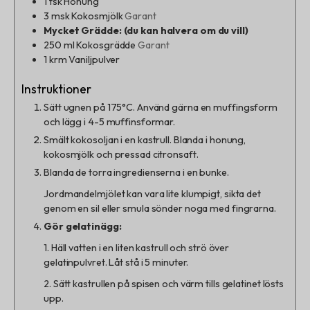
1
tsk
Honung
3
msk
Kokosmjölk
Garant
Mycket Grädde: (du kan halvera om du vill)
250
ml
Kokosgrädde
Garant
1
krm
Vaniljpulver
Instruktioner
Sätt ugnen på 175°C. Använd gärna en muffingsform
och lägg i 4-5 muffinsformar.
Smält kokosoljan i en kastrull. Blanda i honung,
kokosmjölk och pressad citronsaft.
Blanda de torra ingredienserna i en bunke.
Jordmandelmjölet kan vara lite klumpigt, sikta det
genom en sil eller smula sönder noga med fingrarna.
Gör gelatinägg:
1. Häll vatten i en liten kastrull och strö över
gelatinpulvret. Låt stå i 5 minuter.
2. Sätt kastrullen på spisen och värm tills gelatinet lösts
upp.