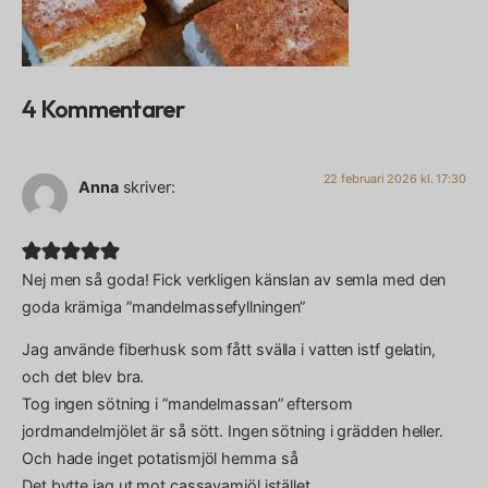
4 Kommentarer
22 februari 2026 kl. 17:30
Anna
skriver:
Nej men så goda! Fick verkligen känslan av semla med den
goda krämiga ”mandelmassefyllningen”
Jag använde fiberhusk som fått svälla i vatten istf gelatin,
och det blev bra.
Tog ingen sötning i ”mandelmassan” eftersom
jordmandelmjölet är så sött. Ingen sötning i grädden heller.
Och hade inget potatismjöl hemma så
Det bytte jag ut mot cassavamjöl istället.