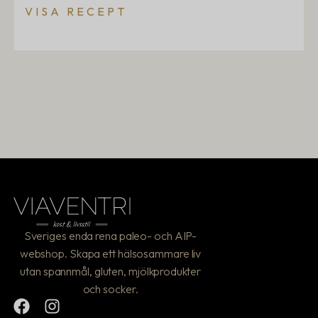
VISA RECEPT
Sveriges enda rena paleo- och AIP-
webshop. Skapa ett hälsosammare liv
utan spannmål, gluten, mjölkprodukter
och socker.