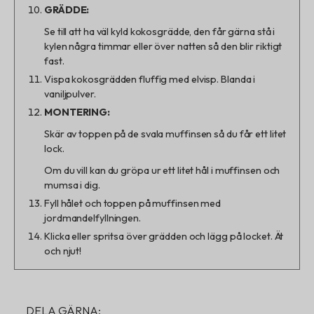
GRÄDDE:
Se till att ha väl kyld kokosgrädde, den får gärna stå i
kylen några timmar eller över natten så den blir riktigt
fast.
Vispa kokosgrädden fluffig med elvisp. Blanda i
vaniljpulver.
MONTERING:
Skär av toppen på de svala muffinsen så du får ett litet
lock.
Om du vill kan du gröpa ur ett litet hål i muffinsen och
mumsa i dig.
Fyll hålet och toppen på muffinsen med
jordmandelfyllningen.
Klicka eller spritsa över grädden och lägg på locket. Ät
och njut!
DELA GÄRNA: