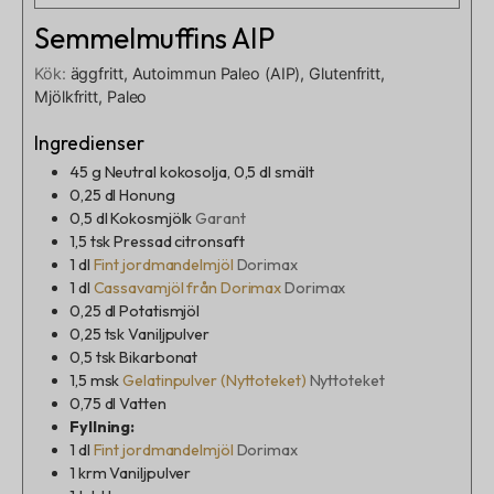
Semmelmuffins AIP
Kök:
äggfritt, Autoimmun Paleo (AIP), Glutenfritt,
Mjölkfritt, Paleo
Ingredienser
45
g
Neutral kokosolja, 0,5 dl smält
0,25
dl
Honung
0,5
dl
Kokosmjölk
Garant
1,5
tsk
Pressad citronsaft
1
dl
Fint jordmandelmjöl
Dorimax
1
dl
Cassavamjöl från Dorimax
Dorimax
0,25
dl
Potatismjöl
0,25
tsk
Vaniljpulver
0,5
tsk
Bikarbonat
1,5
msk
Gelatinpulver (Nyttoteket)
Nyttoteket
0,75
dl
Vatten
Fyllning:
1
dl
Fint jordmandelmjöl
Dorimax
1
krm
Vaniljpulver