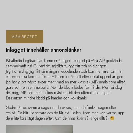
VISA RECEPT
Inlägget innehåller annonslänkar
På allmän begäran här kommer äntligen receptet på våra AIP-godkända
semmelmuffins! Glutenfritt, mjölkfritt, äggfritt och väldigt gott!
Jag tror aldrig jag fått så många meddelanden och kommentarer om när
ett recept ska komma förut. AIP-semlor är hett eftertraktat uppenbarligen.
Jag har gjort några experiment med en mer klassisk AIP-semla som alltså
görs som en semmelbulle. Men de blev alldeles för hårda. Men så slog
det mig, AIP semmelmuffins måste ju bli den ultimata lösningen!
Dessutom mindre kladd på händer och köksbänk!
Godast är de samma dags om de bakas, men de funkar dagen efter
också. De blir lite torrare om de får stå i kylen. Men man kan värma upp
dem lite försiktigt dagen efter. Om de finns kvar så länge alltså.