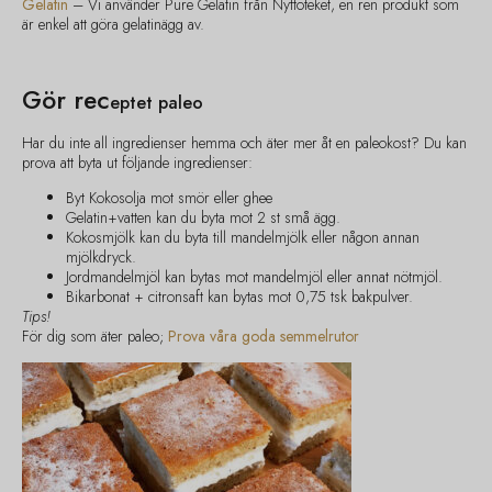
Gelatin
– Vi använder Pure Gelatin från Nyttoteket, en ren produkt som
är enkel att göra gelatinägg av.
Gör rec
eptet paleo
Har du inte all ingredienser hemma och äter mer åt en paleokost? Du kan
prova att byta ut följande ingredienser:
Byt Kokosolja mot smör eller ghee
Gelatin+vatten kan du byta mot 2 st små ägg.
Kokosmjölk kan du byta till mandelmjölk eller någon annan
mjölkdryck.
Jordmandelmjöl kan bytas mot mandelmjöl eller annat nötmjöl.
Bikarbonat + citronsaft kan bytas mot 0,75 tsk bakpulver.
Tips!
För dig som äter paleo;
Prova våra goda semmelrutor