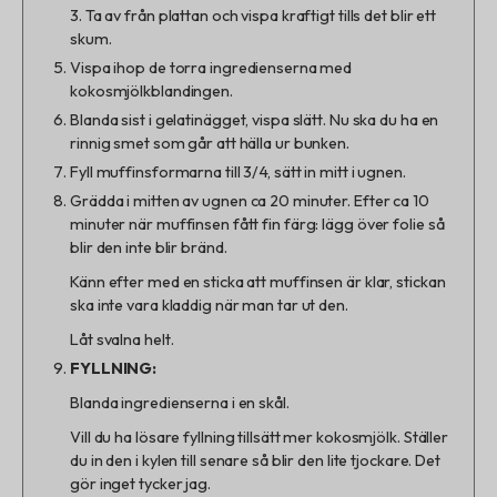
3. Ta av från plattan och vispa kraftigt tills det blir ett
skum.
Vispa ihop de torra ingredienserna med
kokosmjölkblandingen.
Blanda sist i gelatinägget, vispa slätt. Nu ska du ha en
rinnig smet som går att hälla ur bunken.
Fyll muffinsformarna till 3/4, sätt in mitt i ugnen.
Grädda i mitten av ugnen ca 20 minuter. Efter ca 10
minuter när muffinsen fått fin färg: lägg över folie så
blir den inte blir bränd.
Känn efter med en sticka att muffinsen är klar, stickan
ska inte vara kladdig när man tar ut den.
Låt svalna helt.
FYLLNING:
Blanda ingredienserna i en skål.
Vill du ha lösare fyllning tillsätt mer kokosmjölk. Ställer
du in den i kylen till senare så blir den lite tjockare. Det
gör inget tycker jag.