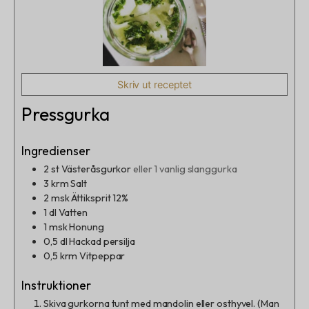
Skriv ut receptet
Pressgurka
Ingredienser
2
st
Västeråsgurkor
eller 1 vanlig slanggurka
3
krm
Salt
2
msk
Ättiksprit 12%
1
dl
Vatten
1
msk
Honung
0,5
dl
Hackad persilja
0,5
krm
Vitpeppar
Instruktioner
Skiva gurkorna tunt med mandolin eller osthyvel. (Man