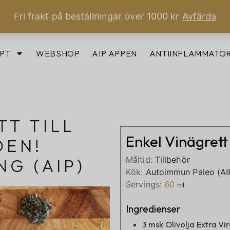
Fri frakt på beställningar över 1000 kr
Avfärda
PT
WEBSHOP
AIP APPEN
ANTIINFLAMMATOR
TT TILL
Enkel Vinägrett
DEN!
Måltid:
Tillbehör
G (AIP)
Kök:
Autoimmun Paleo (AI
Servings:
60
ml
Ingredienser
3
msk
Olivolja Extra Vi