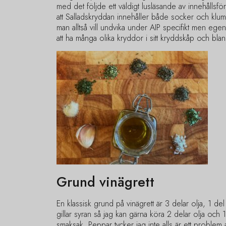
med det följde ett väldigt lusläsande av innehållsfö
att Salladskryddan innehåller både socker och 
man alltså vill undvika under AIP specifikt men egentl
att ha många olika kryddor i sitt kryddskåp och bla
Grund vinägrett
En klassisk grund på vinägrett är 3 delar olja, 1 del
gillar syran så jag kan gärna köra 2 delar olja och 
smaksak. Peppar tycker jag inte alls är ett problem a