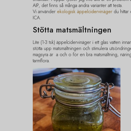
AIP, det finns så många andra varianter att testa.
Vi använder
ekologisk äppelcidervinäger
du hittar
ICA.
Stötta matsmältningen
Lite (1-3 tsk) äppelcidervinäger i ett glas vatten innan
stötta upp matsmältningen och stimulera utsöndring
magsyra är a och o för en bra matsmältning, näri
tarmflora.