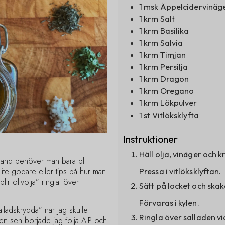
1
msk
Äppelcidervinäg
1
krm
Salt
1
krm
Basilika
1
krm
Salvia
1
krm
Timjan
1
krm
Persilja
1
krm
Dragon
1
krm
Oregano
1
krm
Lökpulver
1
st
Vitlöksklyfta
Instruktioner
Häll olja, vinäger och k
bland behöver man bara bli
 lite godare eller tips på hur man
Pressa i vitlöksklyftan.
 blir olivolja” ringlat över
Sätt på locket och ska
Förvaras i kylen.
alladskrydda” när jag skulle
Ringla över salladen vi
en sen började jag följa AIP och