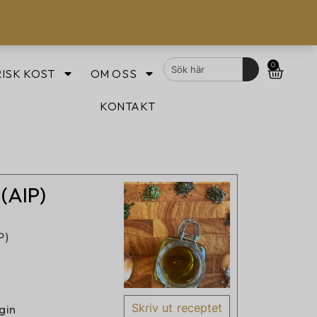
0
ISK KOST
OM OSS
KONTAKT
 (AIP)
P)
Skriv ut receptet
rgin