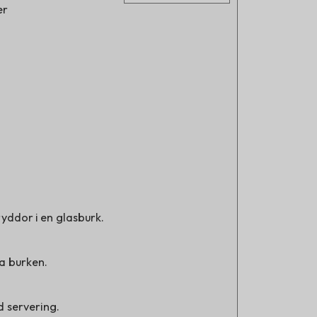
er
ryddor i en glasburk.
ka burken.
d servering.