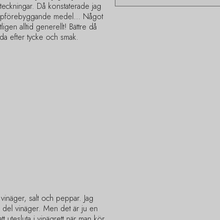
rteckningar. Då konstaterade jag
klumpförebyggande medel… Något
igen alltid generellt! Bättre då
nda efter tycke och smak.
 vinäger, salt och peppar. Jag
1 del vinäger. Men det är ju en
tt utesluta i vinägrett när man kör