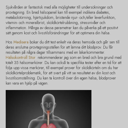
Sjukvården är fantastisk med alla möjligheter till undersökningar och
provtagning. En bred hälsopanel kan till exempel indikera diabetes,
metabolstörning, hjärtsjukdom, bristande njur- och/eller leverfunktion,
vitamin- och mineralbrist, sköldkörtelrubbning, stressnivåer och
inflammation. Många av dessa parametrar kan du påverka på ett positivt
sätt genom kost och livsstilsförändringar för att optimera din hälsa.
Hos
Medisera
bokar du ditt test enkelt via deras hemsida och går sen till
deras anslutna provtagningsställen för att lämna ditt blodprov. Du får
resultaten på några dagar tillsammans med en läkarkommentar.
Hälsokontroll Stor
rekommenderar jag som en bred och bra grund med
totalt 35 hälsomarkörer. Du kan också ta specifika tester efter en tid för att
följa upp vissa markörer, till exempel prover för sköldkörteln om du har
sköldkörtelproblematik, för att svart på vitt se resultatet av din kost och
livsstilsomställning. Du kan ta kontroll över din egen hälsa, blodprover
kan vara en hjälp på vägen.