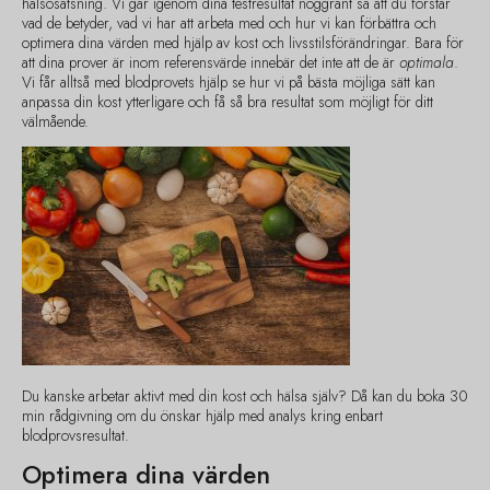
hälsosatsning. Vi går igenom dina testresultat noggrant så att du förstår
vad de betyder, vad vi har att arbeta med och hur vi kan förbättra och
optimera dina värden med hjälp av kost och livsstilsförändringar. Bara för
att dina prover är inom referensvärde innebär det inte att de är
optimala
.
Vi får alltså med blodprovets hjälp se hur vi på bästa möjliga sätt kan
anpassa din kost ytterligare och få så bra resultat som möjligt för ditt
välmående.
Du kanske arbetar aktivt med din kost och hälsa själv? Då kan du boka 30
min rådgivning om du önskar hjälp med analys kring enbart
blodprovsresultat.
Optimera dina värden