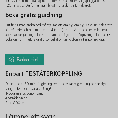
för D-vitamin men då jag har autoimmun sjukdom vill jag ligga på 100-
120 nmol/L. Därför tar jag tillskott nu under vinterhalvåret.
Boka gratis guidning
Det finns med andra ord många sätt att lära sig om sig själv, sin hälsa och
sitt mående och hur man kan må (ännu) bättre. Är du osäker vilket test
som passar just dig eller har du andra frågor om rådgivning eller tester?
Boka en 15 minuters gratis konsultation via telefon så hjälper jag dig.
Enbart TESTÅTERKOPPLING
Du kan boka 30 min rådgivning om du önskar vägledning och analys
kring enbart testresultat, då ingår:
-Noggrann testgenomgång
-Kostrådgivning
Pris: 600 kr
Lämna ett svar