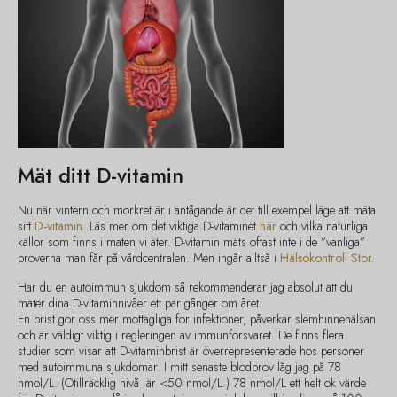
Mät ditt D-vitamin
Nu när vintern och mörkret är i antågande är det till exempel läge att mäta
sitt
D-vitamin
.
Läs mer om det viktiga D-vitaminet
här
och vilka naturliga
källor som finns i maten vi äter. D-vitamin mäts oftast inte i de ”vanliga”
proverna man får på vårdcentralen. Men ingår alltså i
Hälsokontroll Stor.
Har du en autoimmun sjukdom så rekommenderar jag absolut att du
mäter dina D-vitaminnivåer ett par gånger om året.
En brist gör oss mer mottagliga för infektioner, påverkar slemhinnehälsan
och är väldigt viktig i regleringen av immunförsvaret. De finns flera
studier som visar att D-vitaminbrist är överrepresenterade hos personer
med autoimmuna sjukdomar. I mitt senaste blodprov låg jag på 78
nmol/L. (Otillräcklig nivå är <50 nmol/L.) 78 nmol/L ett helt ok värde