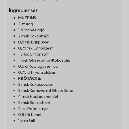
Ingredienser
MUFFINS:
2
st
Ägg
1
dl
Mandelmjöl
2
msk
Kokosmjöl
0,5
tsk
Bakpulver
0,75
tsk
Citronzest
1,5
tsk
Citronsaft
1
msk
Ghee/Smör/Kokosolja
0,5
dl
Raw agavesirap
0,75
dl
Frysta blåbär
FRÖTÄCKE:
2
msk
Kokossocker
2
msk
Rumsvarmt Ghee/Smör
4
msk
Hackad mandel
2
msk
Solrosfrön
2
tsk
Potatismjöl
0,5
tsk
Kanel
1
krm
Salt