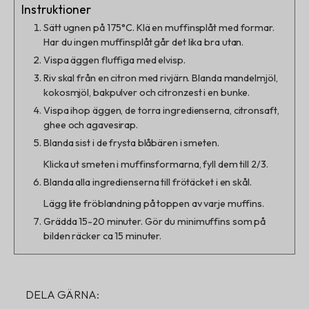
Instruktioner
Sätt ugnen på 175°C. Klä en muffinsplåt med formar.
Har du ingen muffinsplåt går det lika bra utan.
Vispa äggen fluffiga med elvisp.
Riv skal från en citron med rivjärn. Blanda mandelmjöl,
kokosmjöl, bakpulver och citronzest i en bunke.
Vispa ihop äggen, de torra ingredienserna, citronsaft,
ghee och agavesirap.
Blanda sist i de frysta blåbären i smeten.
Klicka ut smeten i muffinsformarna, fyll dem till 2/3.
Blanda alla ingredienserna till frötäcket i en skål.
Lägg lite fröblandning på toppen av varje muffins.
Grädda 15-20 minuter. Gör du minimuffins som på
bilden räcker ca 15 minuter.
DELA GÄRNA: