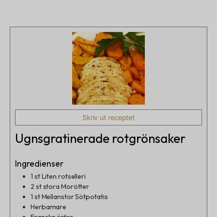
Skriv ut receptet
Ugnsgratinerade rotgrönsaker
Ingredienser
1
st
Liten rotselleri
2
st
stora Morötter
1
st
Mellanstor Sötpotatis
Herbamare