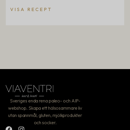
VISA RECEPT
Sveriges enda rena paleo- och AIP-
webshop. Skapa ett hälsosammare liv
utan spannmål, gluten, mjölkprodukter
och socker.